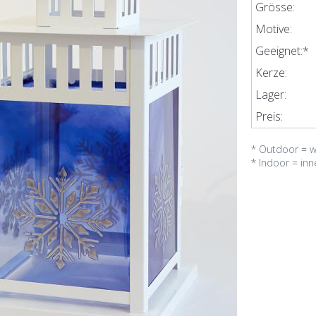
Grösse:
Motive:
Geeignet:*
Kerze:
Lager:
Preis:
* Outdoor = w
* Indoor = in