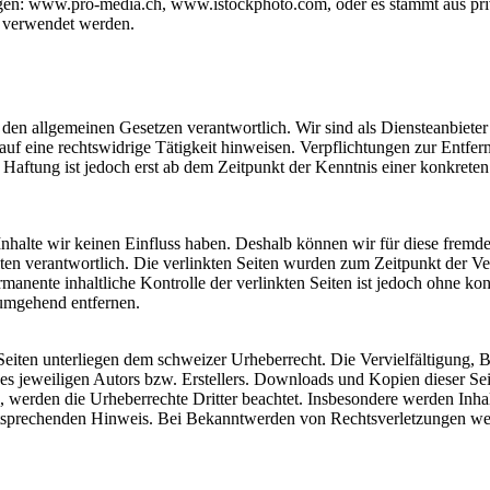
gen: www.pro-media.ch, www.istockphoto.com, oder es stammt aus priva
t verwendet werden.
 den allgemeinen Gesetzen verantwortlich. Wir sind als Diensteanbieter 
uf eine rechtswidrige Tätigkeit hinweisen. Verpflichtungen zur Entf
e Haftung ist jedoch erst ab dem Zeitpunkt der Kenntnis einer konkre
 Inhalte wir keinen Einfluss haben. Deshalb können wir für diese frem
 Seiten verantwortlich. Die verlinkten Seiten wurden zum Zeitpunkt der 
manente inhaltliche Kontrolle der verlinkten Seiten ist jedoch ohne ko
umgehend entfernen.
n Seiten unterliegen dem schweizer Urheberrecht. Die Vervielfältigung, 
 jeweiligen Autors bzw. Erstellers. Downloads und Kopien dieser Seite
n, werden die Urheberrechte Dritter beachtet. Insbesondere werden Inhal
tsprechenden Hinweis. Bei Bekanntwerden von Rechtsverletzungen wer