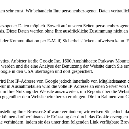
ten sehr ernst. Wir behandeln Ihre personenbezogenen Daten vertraulic
bezogener Daten möglich. Soweit auf unseren Seiten personenbezogene
 Basis. Diese Daten werden ohne Ihre ausdrückliche Zustimmung nicht an
ei der Kommunikation per E-Mail) Sicherheitslücken aufweisen kann. Ei
ytics. Anbieter ist die Google Inc. 1600 Amphitheatre Parkway Moun
t werden und die eine Analyse der Benutzung der Website durch Sie er
oogle in den USA übertragen und dort gespeichert.
ird Ihre IP-Adresse von Google jedoch innerhalb von Mitgliedstaaten 
r in Ausnahmefällen wird die volle IP-Adresse an einen Server von G
, um Ihre Nutzung der Website auszuwerten, um Reports über die Websi
n gegenüber dem Websitebetreiber zu erbringen. Die im Rahmen von Go
tellung Ihrer Browser-Software verhindern; wir weisen Sie jedoch dara
 können darüber hinaus die Erfassung der durch das Cookie erzeugten 
 verhindern, indem sie das unter dem folgenden Link verfügbare Brows