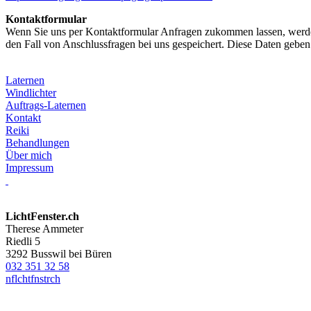
Kontaktformular
Wenn Sie uns per Kontaktformular Anfragen zukommen lassen, werde
den Fall von Anschlussfragen bei uns gespeichert. Diese Daten geben 
Laternen
Windlichter
Auftrags-Laternen
Kontakt
Reiki
Behandlungen
Über mich
Impressum
LichtFenster.ch
Therese Ammeter
Riedli 5
3292 Busswil bei Büren
032 351 32 58
nf
l
chtf
nst
r
ch